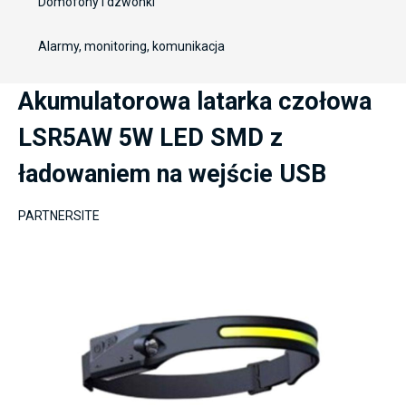
Domofony i dzwonki
Alarmy, monitoring, komunikacja
Akumulatorowa latarka czołowa
LSR5AW 5W LED SMD z
ładowaniem na wejście USB
PARTNERSITE
component.cms.imageGallery.skipImageGallery