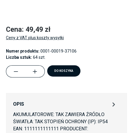
Cena: 49,49 zł
Ceny z VAT plus koszty wysyłki
Numer produktu:
0001-00019-37106
Liczba sztuk:
64 szt.
component.product.quantitySelect.legend
DO KOSZYKA
OPIS
AKUMULATOROWE: TAK ZAWIERA ŹRÓDŁO
ŚWIATŁA: TAK STOPIEŃ OCHRONY (IP): IP54
EAN: 1111111111111 PRODUCENT: