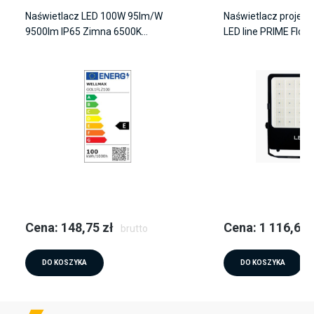
Naświetlacz LED 100W 95lm/W
Naświetlacz projekto
9500lm IP65 Zimna 6500K
LED line PRIME Floo
SAMSUNG / GOL1FLZ100
4000K 140lm/W 560
T2 5 lat gwar.
Cena: 148,75 zł
Cena: 1 116,69 
brutto
DO KOSZYKA
DO KOSZYKA