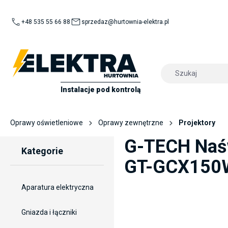
kipToSearch
general.skipToNavigation
+48 535 55 66 88
sprzedaz@hurtownia-elektra.pl
Instalacje pod kontrolą
Oprawy oświetleniowe
Oprawy zewnętrzne
Projektory
G-TECH Naśw
Kategorie
GT-GCX150
Aparatura elektryczna
component.cms.imageGallery.sk
Gniazda i łączniki