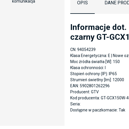
komunikacja
OPIS
DANE PRO
Informacje dot
czarny GT-GCX
CN: 94054239
Klasa Energetyczna: E | Nowe o
Moc źródła światła [W]: 150
Klasa ochronności: I
Stopień ochrony (IP): IP65
Strumień świetlny [lm]: 12000
EAN: 5902801262296
Producent: GTV
Kod producenta: GT-GCX150W-4
Seria:
Dostępne w paczkomacie: Tak