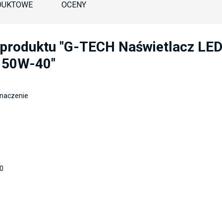
DUKTOWE
OCENY
. produktu "G-TECH Naświetlacz L
150W-40"
znaczenie
0