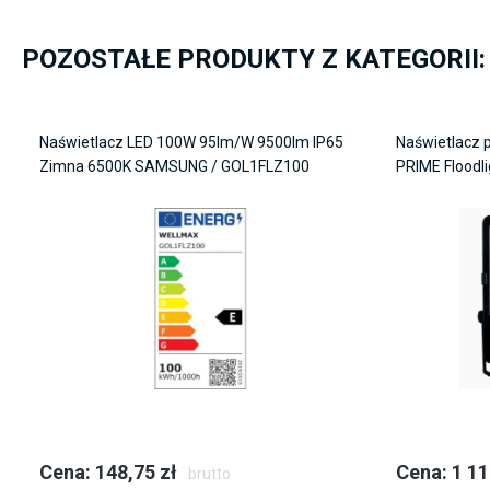
POZOSTAŁE PRODUKTY Z KATEGORII
Naświetlacz LED 100W 95lm/W 9500lm IP65
Naświetlacz pr
Zimna 6500K SAMSUNG / GOL1FLZ100
PRIME Floodl
56000lm Asym
Cena: 148,75 zł
Cena: 1 11
brutto