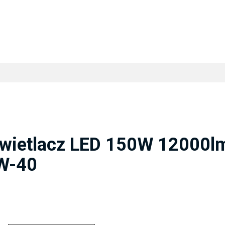
ietlacz LED 150W 12000lm
W-40
ipImageGallery