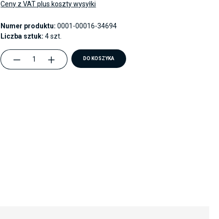
Ceny z VAT plus koszty wysyłki
Numer produktu:
0001-00016-34694
Liczba sztuk:
4 szt.
component.product.quantitySelect.legen
DO KOSZYKA