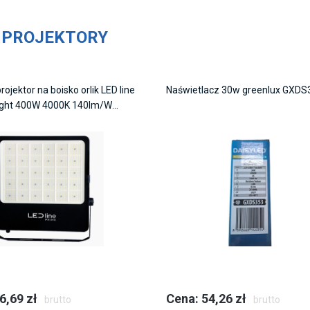
:
PROJEKTORY
ojektor na boisko orlik LED line
Naświetlacz 30w greenlux GXDS
ight 400W 4000K 140lm/W
etria T2 5 lat gwar.
6,69 zł
Cena: 54,26 zł
brutto
brutto