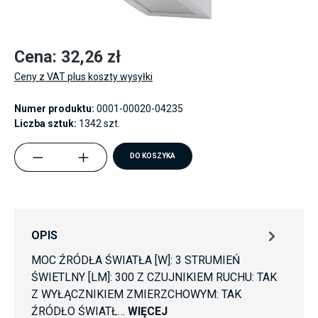
Cena: 32,26 zł
Ceny z VAT plus koszty wysyłki
Numer produktu:
0001-00020-04235
Liczba sztuk:
1342 szt.
component.product.quantitySelect.legend
DO KOSZYKA
OPIS
MOC ŹRÓDŁA ŚWIATŁA [W]: 3 STRUMIEŃ
ŚWIETLNY [LM]: 300 Z CZUJNIKIEM RUCHU: TAK
Z WYŁĄCZNIKIEM ZMIERZCHOWYM: TAK
ŹRÓDŁO ŚWIATŁ…
WIĘCEJ