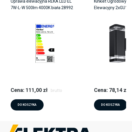
Oprawa elewacyjna REKA LED EL
Kinkiet Ogrodowy Z
7W-L-W 500lm 4000K biała 28992
Elewacyjny 2xGU10 
Dół EPSILO LUMILED
Cena: 111,00 zł
Cena: 78,14 zł
brutto
DO KOSZYKA
DO KOSZYKA